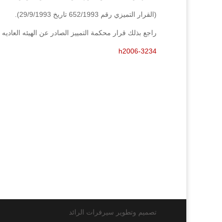
(القرار التميزي رقم 652/1993 تاريخ 29/9/1993).
راجع بذلك قرار محكمة التمييز الصادر عن الهيئه العاديه رقم (3234/2006) فصل (007
h2006-3234
تصميم وتطوير سيرفرات الرائد