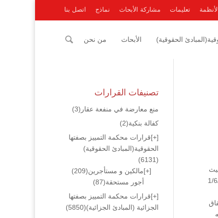
لأنظمة
تعليمات
مشاركة الأبحاث
نماذج
اتصل بنا
ية(المبادئ الحقوقية)
الأبحاث
من نحن
تصنيفات القرارات
منع معارضة في منفعة عقار
(3)
كفالة بنكية
(2)
[+]
قرارات محكمة التمييز بصفتها
الحقوقية(المبادئ الحقوقية)
(6131)
هر وحيث
[+]
مالكين و مستأجرين
(209)
 بمركز الإصلاح والتأهيل قفقفا بنفس اليوم 1/6/2005
أجور مستحقة
(87)
[+]
قرارات محكمة التمييز بصفتها
قاق
الجزائية (المبادئ الجزائية)
(5850)
ه