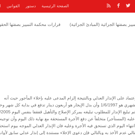
الصفحة الرئيسية
دستور
القوانين
ا
يز بصفتها الجزائية (المبادئ الجزائية)
قرارات محكمة التمييز بصفتها الحقوق
تماد على الإنذار العدلي وبالنتيجة إلزام المدعى عليه بإخلاء المأجور حيث أنه
وبالرجوع إلى الإنذار العدلي نجد أن تاريخ ابتداء الإيجار الشهري هو 1/6/1997 وأن بدل الإيجار هو أربعون دينار تدفع في بداية كل ش
أن الإنذار العدلي مؤرخ وموجه بتاريخ 1/6/2005 كما أنه تم تبليغ الإنذار للمطلوب تبليغه
 1/6 وعليه يكون المدعي عليه (المستأجر) متخلفاً عن دفع الأجرة المستحقة مع نهاية ذلك اليوم وأن توجيه
نتهاء اليوم الذي تستحق فيه الأجرة وعليه فان الإنذار العدلي الموجه بيوم استح
تالي عدم الأخذ به وبالتالي فإن دعوى الإخلاء مستندة إلى إنذار عدلي سابق لأوان